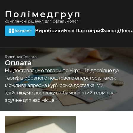
Полімедгруп
комплексні рішення для офтальмології
Виробники
Блог
Партнери
Фахівці
Дост
Каталог
Головна
Оплата
Оплата
Ми доставляємо товари по Україні відповідно до
тарифів обраного поштового оператора, також
можлива адресна кур'єрська доставка. Ми
здійснюємо доставку в обумовлений термін у
зручне для вас місце!.